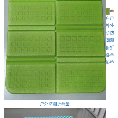
户
户
外
外
防
防
潮
潮
折
折
叠
叠
垫
垫
户外防潮折叠垫