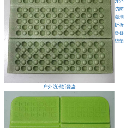
外
外
防
防
潮
潮
折
折
叠
叠
垫
垫
户外防潮折叠垫